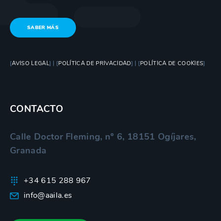
SABER MÁS
[
AVISO LEGAL
] | [
POLÍTICA DE PRIVACIDAD
] | [
POLÍTICA DE COOKIES
]
CONTACTO
Calle Doctor Fleming, nº 6, 18151 Ogíjares,
Granada
+34 615 288 967
info@aaila.es