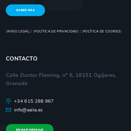
SABER MÁS
[
AVISO LEGAL
] | [
POLÍTICA DE PRIVACIDAD
] | [
POLÍTICA DE COOKIES
]
CONTACTO
Calle Doctor Fleming, nº 6, 18151 Ogíjares,
Granada
+34 615 288 967
info@aaila.es
ENVIAR MENSAJE