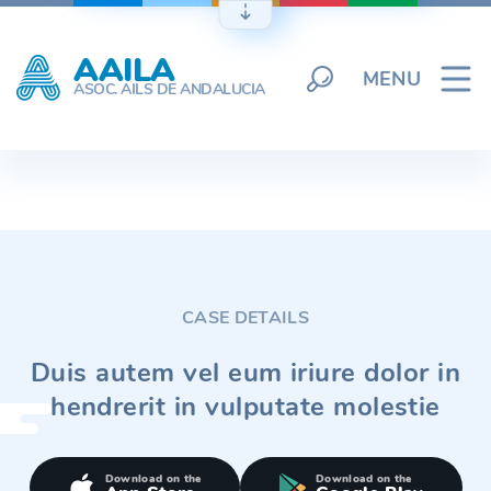
Skip
to
AAILA
content
MENU
ASOC. AILS DE ANDALUCIA
CASE DETAILS
Duis autem vel eum iriure dolor in
hendrerit in vulputate molestie
Download on the
Download on the