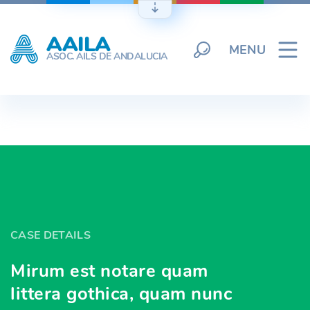
Skip
to
AAILA
content
MENU
ASOC. AILS DE ANDALUCIA
CASE DETAILS
Mirum est notare quam
littera gothica, quam nunc