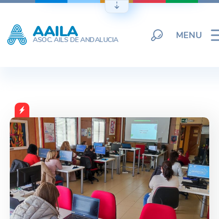
Skip
to
AAILA
content
MENU
ASOC. AILS DE ANDALUCIA