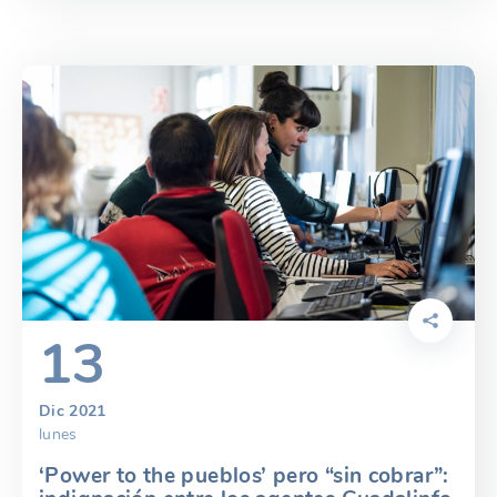
13
Dic 2021
lunes
‘Power to the pueblos’ pero “sin cobrar”: